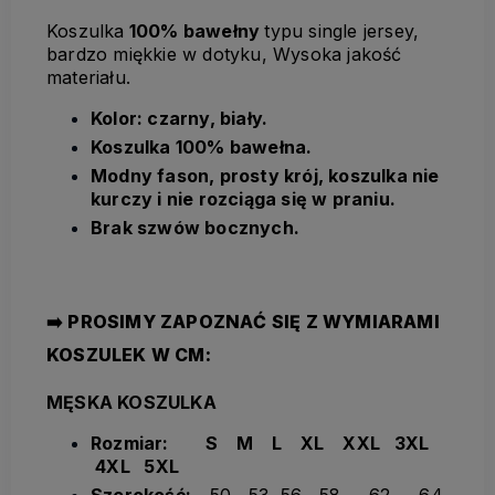
Koszulka
100% bawełny
typu single jersey,
bardzo miękkie w dotyku, Wysoka jakość
materiału.
Kolor: czarny, biały.
Koszulka 100% bawełna.
Modny fason, prosty krój, koszulka nie
kurczy i nie rozciąga się w praniu.
Brak szwów bocznych.
➡️ PROSIMY ZAPOZNAĆ SIĘ Z WYMIARAMI
KOSZULEK W CM:
MĘSKA KOSZULKA
Rozmiar: S M L XL XXL 3XL
4XL 5XL
Szerokość:
50 53 56 58 62 64