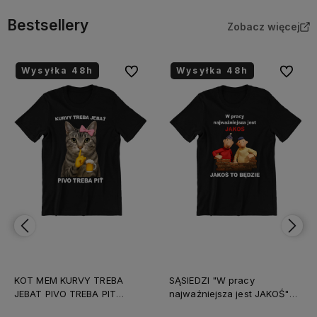
Bestsellery
Zobacz więcej
Wysyłka 48h
Wysyłka 48h
bionych
Do ulubionych
Do ulubi
KOT MEM KURVY TREBA
SĄSIEDZI "W pracy
JEBAT PIVO TREBA PIT
najważniejsza jest JAKOŚ"
śmieszna KOSZULKA rebus
śmieszna KOSZULKA na