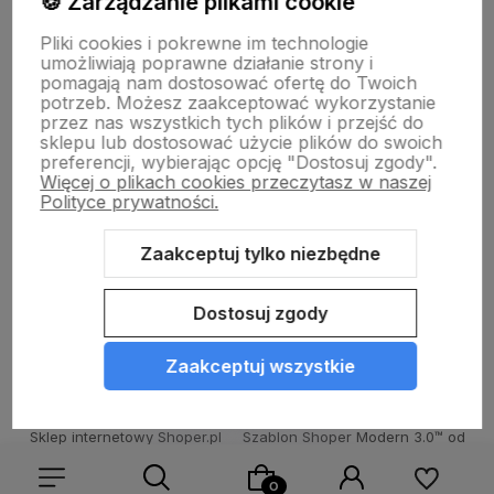
🍪 Zarządzanie plikami cookie
Pomoc
Pliki cookies i pokrewne im technologie
umożliwiają poprawne działanie strony i
pomagają nam dostosować ofertę do Twoich
potrzeb. Możesz zaakceptować wykorzystanie
Moje konto
przez nas wszystkich tych plików i przejść do
sklepu lub dostosować użycie plików do swoich
preferencji, wybierając opcję "Dostosuj zgody".
Więcej o plikach cookies przeczytasz w naszej
Płatności i dostawa
Polityce prywatności.
Zaakceptuj tylko niezbędne
O nas
Dostosuj zgody
Zaakceptuj wszystkie
Sklep internetowy Shoper.pl
Szablon Shoper Modern 3.0™
od
GrowCommerce