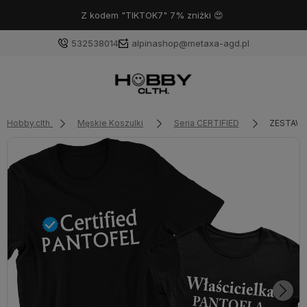
Z kodem "TIKTOK7" 7% zniżki 😍
532538014
alpinashop@metaxa-agd.pl
Hobby.clth
Męskie Koszulki
Seria CERTIFIED
ZESTAW 2