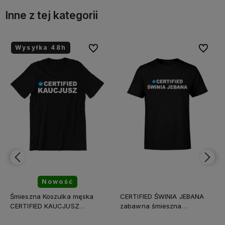
Inne z tej kategorii
bionych
bionych
Do ulubionych
Do ulubionych
Do ulubi
Do ulubi
CERTIFIED ŚWINIA JEBANA
CERTIFIED KRYTYK
zabawna śmieszna
ETNICZNY instagram
KOSZULKA na PREZENT
zabawna śmieszna