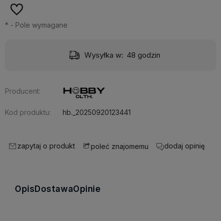
*
- Pole wymagane
Wysyłka w:
48 godzin
Producent:
Kod produktu:
hb._20250920123441
zapytaj o produkt
dodaj opinię
poleć znajomemu
Opis
Dostawa
Opinie