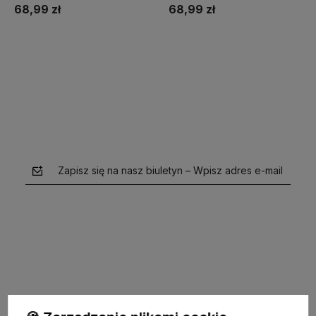
na PREZENT URODZINY
PREZENT URODZINY ŚWIĘTA
68,99 zł
68,99 zł
ŚWIĘTA
Do koszyka
Do koszyka
Zapisz się na nasz biuletyn – Wpisz adres e-mail
polityce prywatności