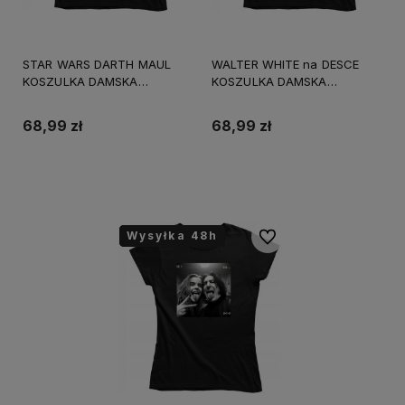
STAR WARS DARTH MAUL
WALTER WHITE na DESCE
KOSZULKA DAMSKA
KOSZULKA DAMSKA
śmieszny PREZENT
śmieszny PREZENT
URODZINY ŚWIĘTA
URODZINY ŚWIĘTA
68,99 zł
68,99 zł
Do koszyka
Do koszyka
Wysyłka 48h
Wysyłka 48h
Wysyłka 48h
Do ulubionych