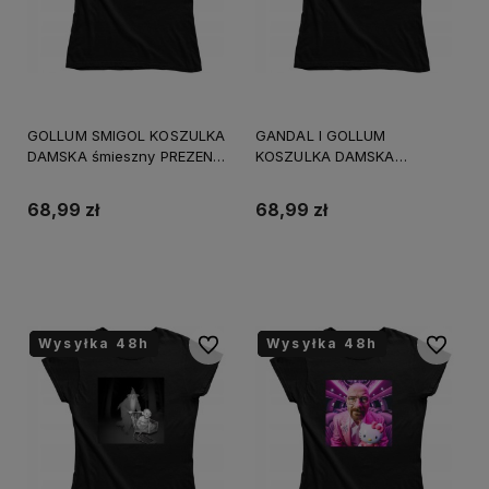
GOLLUM SMIGOL KOSZULKA
GANDAL I GOLLUM
DAMSKA śmieszny PREZENT
KOSZULKA DAMSKA
URODZINY ŚWIĘTA
śmieszny PREZENT
URODZINY ŚWIĘTA
68,99 zł
68,99 zł
Do koszyka
Do koszyka
Wysyłka 48h
Wysyłka 48h
Wysyłka 48h
Wysyłka 48h
Wysyłka 48h
Wysyłka 48h
Do ulubionych
Do ulubi