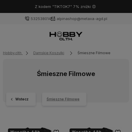
Z kodem "TIKTOK7" 7% zniżki 😍
532538014
alpinashop@metaxa-agd.pl
Hobby.clth
Damskie Koszulki
Śmieszne Filmowe
Śmieszne Filmowe
Wstecz
Śmieszne Filmowe
Wysyłka 48h
Wysyłka 48h