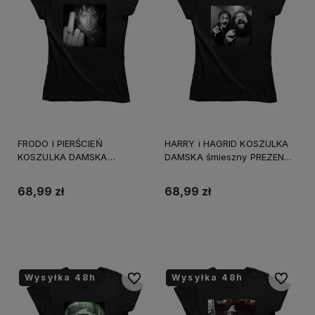
FRODO I PIERŚCIEŃ
HARRY i HAGRID KOSZULKA
KOSZULKA DAMSKA
DAMSKA śmieszny PREZENT
śmieszny PREZENT
URODZINY ŚWIĘTA
URODZINY ŚWIĘTA
68,99 zł
68,99 zł
Do koszyka
Do koszyka
Wysyłka 48h
Wysyłka 48h
Wysyłka 48h
Wysyłka 48h
Wysyłka 48h
Do ulubionych
Do ulubi