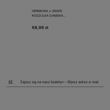
HERMIONA x SNAPE
KOSZULKA DAMSKA
śmieszny PREZENT
URODZINY ŚWIĘTA
68,99 zł
Do koszyka
Zapisz się na nasz biuletyn – Wpisz adres e-mail