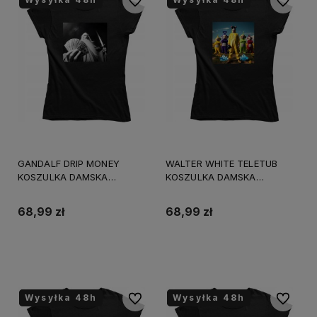
Do ulubionych
Do ulubi
GANDALF DRIP MONEY
WALTER WHITE TELETUB
KOSZULKA DAMSKA
KOSZULKA DAMSKA
śmieszny PREZENT
śmieszny PREZENT
URODZINY ŚWIĘTA
URODZINY ŚWIĘTA
68,99 zł
68,99 zł
Do koszyka
Do koszyka
Wysyłka 48h
Wysyłka 48h
Wysyłka 48h
Wysyłka 48h
Do ulubionych
Do ulubi