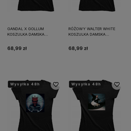
GANDAL X GOLLUM
RÓŻOWY WALTER WHITE
KOSZULKA DAMSKA
KOSZULKA DAMSKA
śmieszny PREZENT
śmieszny PREZENT
URODZINY ŚWIĘTA
URODZINY ŚWIĘTA
68,99 zł
68,99 zł
Do koszyka
Do koszyka
Wysyłka 48h
Wysyłka 48h
Wysyłka 48h
Wysyłka 48h
Wysyłka 48h
Wysyłka 48h
Do ulubionych
Do ulubi