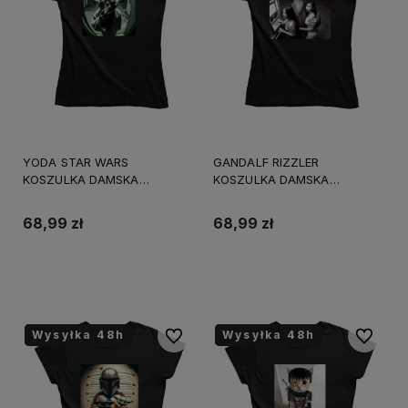
YODA STAR WARS
GANDALF RIZZLER
KOSZULKA DAMSKA
KOSZULKA DAMSKA
śmieszny PREZENT
śmieszny PREZENT
URODZINY ŚWIĘTA
URODZINY ŚWIĘTA
68,99 zł
68,99 zł
Do koszyka
Do koszyka
Wysyłka 48h
Wysyłka 48h
Wysyłka 48h
Wysyłka 48h
Wysyłka 48h
Wysyłka 48h
Do ulubionych
Do ulubi