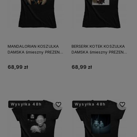
MANDALORIAN KOSZULKA
BERSERK KOTEK KOSZULKA
DAMSKA śmieszny PREZENT
DAMSKA śmieszny PREZENT
URODZINY ŚWIĘTA
URODZINY ŚWIĘTA
68,99 zł
68,99 zł
Do koszyka
Do koszyka
Wysyłka 48h
Wysyłka 48h
Wysyłka 48h
Wysyłka 48h
Wysyłka 48h
Wysyłka 48h
Do ulubionych
Do ulubi