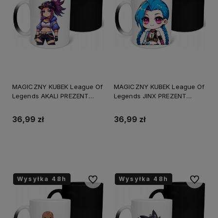
MAGICZNY KUBEK League Of
MAGICZNY KUBEK League Of
Legends AKALI PREZENT
Legends JINX PREZENT
URODZINY
URODZINY
ŚWIĘTA+OPAKOWANIE
ŚWIĘTA+OPAKOWANIE
36,99 zł
36,99 zł
Do koszyka
Do koszyka
Wysyłka 48h
Wysyłka 48h
Wysyłka 48h
Wysyłka 48h
Wysyłka 48h
Wysyłka 48h
Do ulubionych
Do ulubi