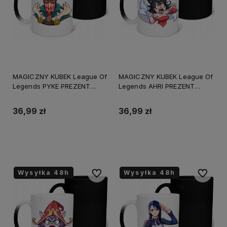
MAGICZNY KUBEK League Of
MAGICZNY KUBEK League Of
Legends PYKE PREZENT
Legends AHRI PREZENT
URODZINY
URODZINY
ŚWIĘTA+OPAKOWANIE
ŚWIĘTA+OPAKOWANIE
36,99 zł
36,99 zł
Do koszyka
Do koszyka
Wysyłka 48h
Wysyłka 48h
Wysyłka 48h
Wysyłka 48h
Do ulubionych
Do ulubi