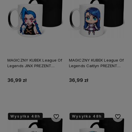
MAGICZNY KUBEK League Of
MAGICZNY KUBEK League Of
Legends JINX PREZENT
Legends Caitlyn PREZENT
URODZINY ŚWIĘTA +
URODZINY
OPAKOWANIE
ŚWIĘTA+OPAKOWANIE
36,99 zł
36,99 zł
Do koszyka
Do koszyka
Wysyłka 48h
Wysyłka 48h
Wysyłka 48h
Wysyłka 48h
Wysyłka 48h
Wysyłka 48h
Do ulubionych
Do ulubi