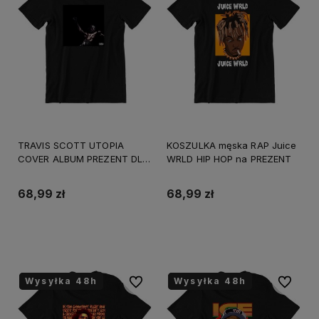
TRAVIS SCOTT UTOPIA
KOSZULKA męska RAP Juice
COVER ALBUM PREZENT DLA
WRLD HIP HOP na PREZENT
FANA
68,99 zł
68,99 zł
Do koszyka
Do koszyka
Wysyłka 48h
Wysyłka 48h
Wysyłka 48h
Wysyłka 48h
Do ulubionych
Do ulubi