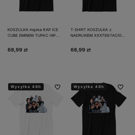
KOSZULKA męska RAP ICE
T-SHIRT KOSZULKA z
CUBE EMINEM TUPAC HIP
NADRUKIEM XXXTENTACION
HOP
RAP
68,99 zł
68,99 zł
Do koszyka
Do koszyka
Wysyłka 48h
Wysyłka 48h
Wysyłka 48h
Wysyłka 48h
Wysyłka 48h
Wysyłka 48h
Do ulubionych
Do ulubi