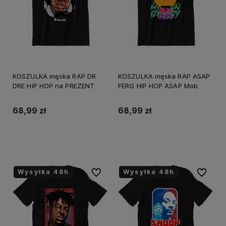
KOSZULKA męska RAP DR
KOSZULKA męska RAP ASAP
DRE HIP HOP na PREZENT
FERG HIP HOP ASAP Mob
68,99 zł
68,99 zł
Do koszyka
Do koszyka
Wysyłka 48h
Wysyłka 48h
Wysyłka 48h
Wysyłka 48h
Wysyłka 48h
Wysyłka 48h
Do ulubionych
Do ulubi