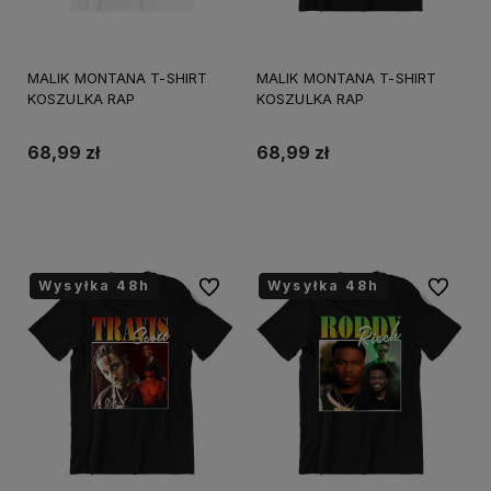
MALIK MONTANA T-SHIRT
MALIK MONTANA T-SHIRT
KOSZULKA RAP
KOSZULKA RAP
68,99 zł
68,99 zł
Do koszyka
Do koszyka
Wysyłka 48h
Wysyłka 48h
Wysyłka 48h
Wysyłka 48h
Wysyłka 48h
Wysyłka 48h
Do ulubionych
Do ulubi