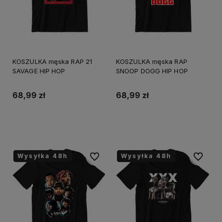
KOSZULKA męska RAP 21
KOSZULKA męska RAP
SAVAGE HIP HOP
SNOOP DOGG HIP HOP
68,99 zł
68,99 zł
Do koszyka
Do koszyka
Wysyłka 48h
Wysyłka 48h
Wysyłka 48h
Wysyłka 48h
Wysyłka 48h
Wysyłka 48h
Do ulubionych
Do ulubi