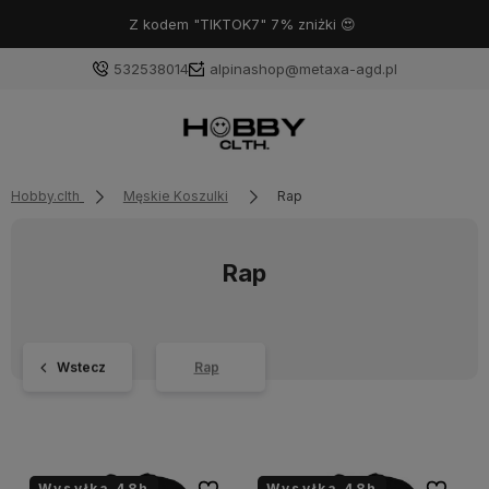
Z kodem "TIKTOK7" 7% zniżki 😍
532538014
alpinashop@metaxa-agd.pl
Hobby.clth
Męskie Koszulki
Rap
Rap
Wstecz
Rap
Wysyłka 48h
Wysyłka 48h