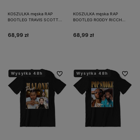
KOSZULKA męska RAP
KOSZULKA męska RAP
BOOTLEG TRAVIS SCOTT
BOOTLEG RODDY RICCH
Vintage
Vintage
68,99 zł
68,99 zł
Do koszyka
Do koszyka
Wysyłka 48h
Wysyłka 48h
Wysyłka 48h
Wysyłka 48h
Do ulubionych
Do ulubi