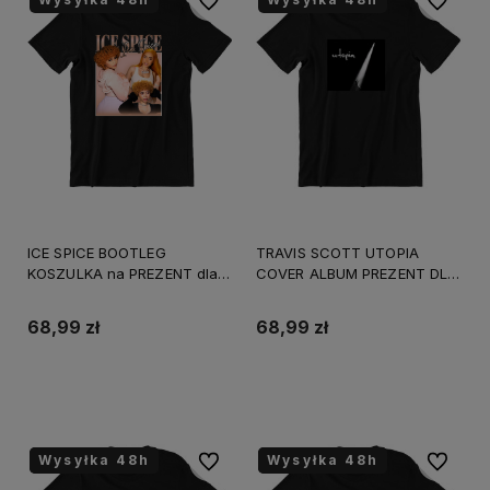
Do ulubionych
Do ulubi
ICE SPICE BOOTLEG
TRAVIS SCOTT UTOPIA
KOSZULKA na PREZENT dla
COVER ALBUM PREZENT DLA
FANA 100% bawełna
FANA
68,99 zł
68,99 zł
Do koszyka
Do koszyka
Wysyłka 48h
Wysyłka 48h
Wysyłka 48h
Wysyłka 48h
Do ulubionych
Do ulubi