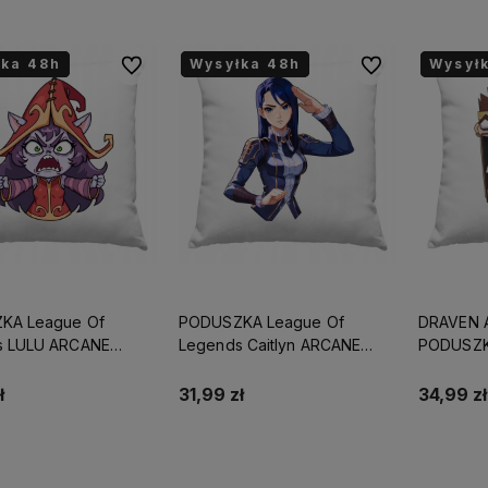
łka 48h
łka 48h
łka 48h
Wysyłka 48h
Wysyłka 48h
Wysyłka 48h
Wysył
Wysył
Wysył
Do ulubionych
Do ulubionych
KA League Of
PODUSZKA League Of
DRAVEN 
s LULU ARCANE
Legends Caitlyn ARCANE
PODUSZK
T URODZINY
PREZENT URODZINY
40x40cm
IMIĘ/NICK
ŚWIĘTA+IMIĘ/NICK
LEGENDS
ł
31,99 zł
34,99 zł
URODZIN
Do koszyka
Do koszyka