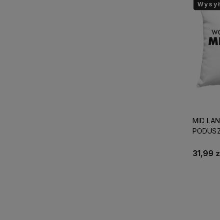
Wysy
Wysy
MID LA
PODUSZ
40x40c
LEGEND
31,99 z
URODZI