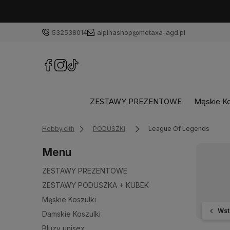
532538014
alpinashop@metaxa-agd.pl
ZESTAWY PREZENTOWE
Męskie Ko
Hobby.clth
PODUSZKI
League Of Legends
Menu
ZESTAWY PREZENTOWE
ZESTAWY PODUSZKA + KUBEK
Męskie Koszulki
Wst
Damskie Koszulki
Bluzy unisex