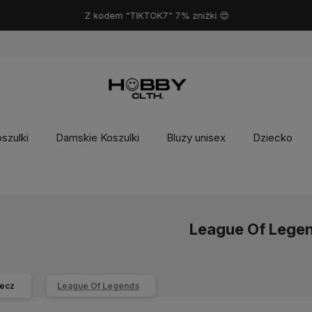
Z kodem "TIKTOK7" 7% zniżki 😍
szulki
Damskie Koszulki
Bluzy unisex
Dziecko
League Of Lege
ecz
League Of Legends