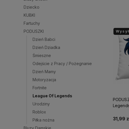
Dziecko
KUBKI
Fartuchy
PODUSZKI
Wysy
Dzień Babci
Dzień Dziadka
Śmieszne
Odejście z Pracy / Pożegnanie
Dzień Mamy
Motoryzacja
Fortnite
League Of Legends
PODUSZ
Urodziny
Legends
PREZEN
Roblox
+ IMIĘ/
31,99 z
Piłka nożna
Bluzy Damskie