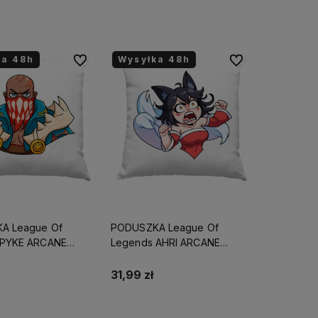
Do koszyka
Do koszyka
ka 48h
Wysyłka 48h
Do ulubionych
Do ulubionych
A League Of
PODUSZKA League Of
 PYKE ARCANE
Legends AHRI ARCANE
 URODZINY
PREZENT URODZINY
MIĘ/NICK
ŚWIĘTA+IMIĘ/NICK
31,99 zł
Do koszyka
Do koszyka