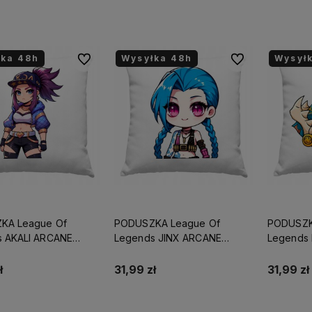
Do koszyka
Do koszyka
łka 48h
Wysyłka 48h
Wysył
Do ulubionych
Do ulubionych
KA League Of
PODUSZKA League Of
PODUSZK
 AKALI ARCANE
Legends JINX ARCANE
Legends
T URODZINY
PREZENT URODZINY
PREZENT
IMIĘ/NICK
ŚWIĘTA+IMIĘ/NICK
ŚWIĘTA+I
ł
31,99 zł
31,99 zł
Do koszyka
Do koszyka