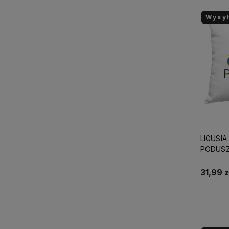
Wysy
Wysy
Wysy
LIGUSI
PODUSZ
40x40c
LEGEND
31,99 z
URODZI