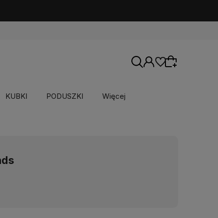
KUBKI
PODUSZKI
Więcej
Wybierz coś dla siebie z naszej aktualnej
oferty lub zaloguj się, aby przywrócić dodane
produkty do listy z poprzedniej sesji.
nds