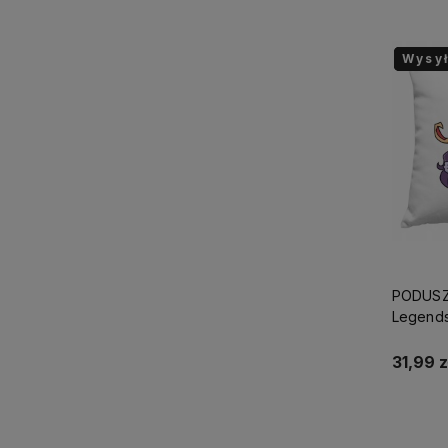
Wysy
Wysy
Wysy
PODUSZ
Legend
PREZEN
ŚWIĘTA+
31,99 z