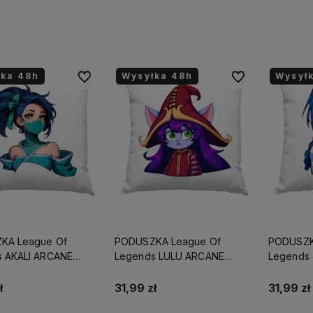
łka 48h
Wysyłka 48h
Wysył
Do ulubionych
Do ulubionych
KA League Of
PODUSZKA League Of
PODUSZK
 AKALI ARCANE
Legends LULU ARCANE
Legends
T URODZINY ŚWIĘTA
PREZENT URODZINY ŚWIĘTA
PREZENT
NICK
+ IMIĘ/NICK
+ IMIĘ/NI
ł
31,99 zł
31,99 zł