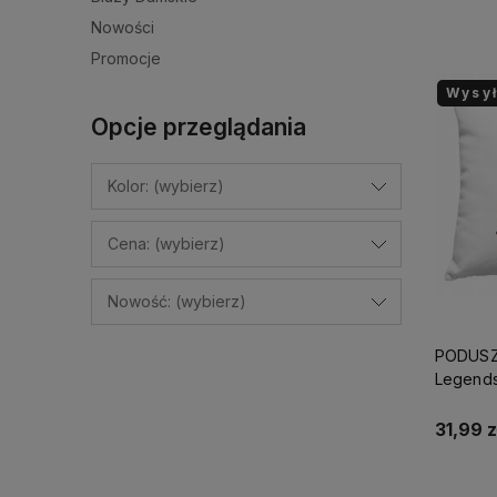
Nowości
Promocje
Wysy
Opcje przeglądania
Kolor: (wybierz)
Cena: (wybierz)
Nowość: (wybierz)
PODUSZ
Legends
PREZEN
ŚWIĘTA+
31,99 z