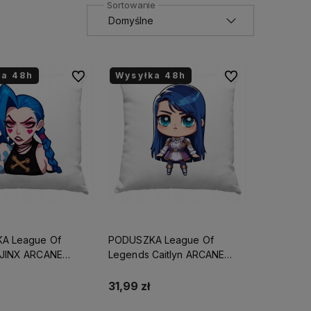
ka 48h
Wysyłka 48h
Do ulubionych
Do ulubionych
A League Of
PODUSZKA League Of
 JINX ARCANE
Legends Caitlyn ARCANE
 URODZINY ŚWIĘTA
PREZENT URODZINY
CK
ŚWIĘTA+IMIĘ/NICK
31,99 zł