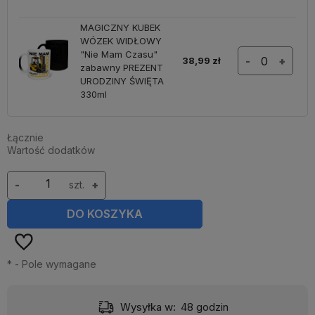
MAGICZNY KUBEK
WÓZEK WIDŁOWY
"Nie Mam Czasu"
38,99 zł
-
+
zabawny PREZENT
URODZINY ŚWIĘTA
330ml
Łącznie
Wartość dodatków
-
szt.
+
DO KOSZYKA
*
- Pole wymagane
Wysyłka w:
48 godzin