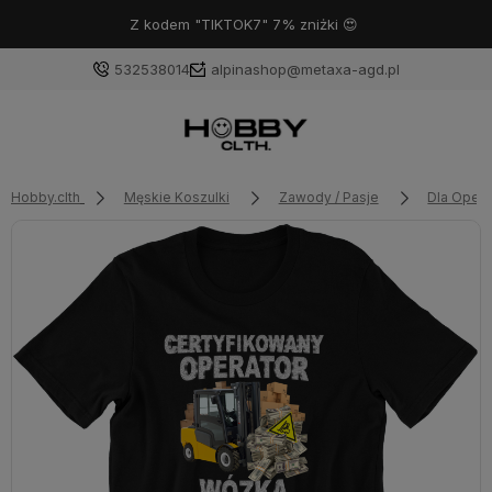
Z kodem "TIKTOK7" 7% zniżki 😍
532538014
alpinashop@metaxa-agd.pl
Hobby.clth
Męskie Koszulki
Zawody / Pasje
Dla Oper