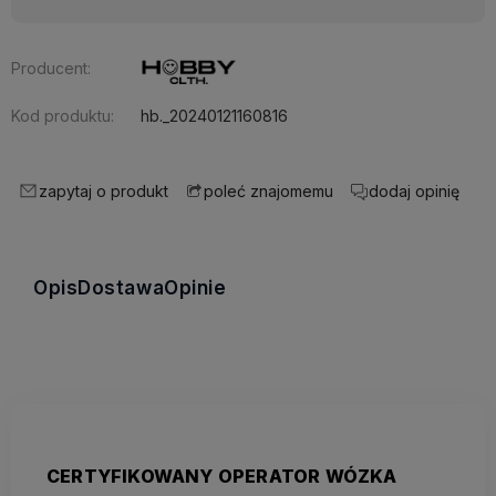
Producent:
Kod produktu:
hb._20240121160816
zapytaj o produkt
dodaj opinię
poleć znajomemu
Opis
Dostawa
Opinie
CERTYFIKOWANY OPERATOR WÓZKA