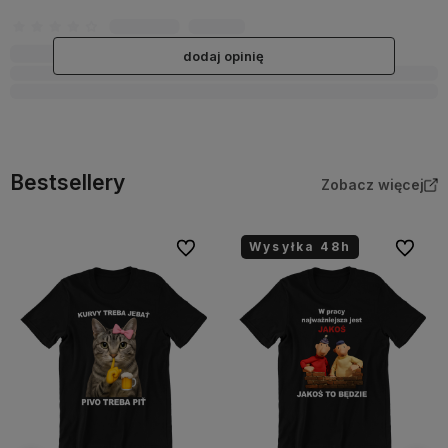
dodaj opinię
Bestsellery
Zobacz więcej
Wysyłka 48h
bionych
Do ulubionych
Do ulubi