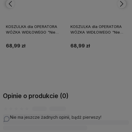
KOSZULKA dla OPERATORA
KOSZULKA dla OPERATORA
WÓZKA WIDŁOWEGO "Nie
WÓZKA WIDŁOWEGO "Nie
mam czasu" zabawna na
mam czasu" zabawna na
PREZENT ŚWIĘTA URODZINY
PREZENT ŚWIĘTA URODZINY
68,99 zł
68,99 zł
Do koszyka
Do koszyka
Opinie o produkcie (0)
Nie ma jeszcze żadnych opinii, bądź pierwszy!