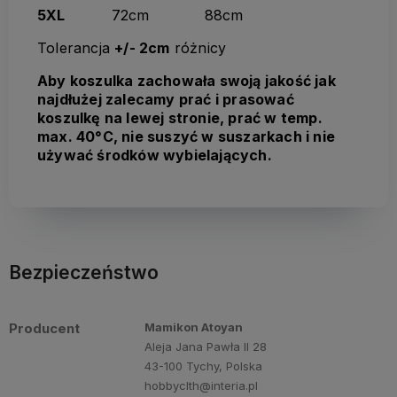
5XL
72cm 88cm
Tolerancja
+/- 2cm
różnicy
Aby koszulka zachowała swoją jakość jak
najdłużej zalecamy prać i prasować
koszulkę na lewej stronie, prać w temp.
max. 40°C, nie suszyć w suszarkach i nie
używać środków wybielających.
Bezpieczeństwo
Producent
Mamikon Atoyan
Aleja Jana Pawła II 28
43-100 Tychy, Polska
hobbyclth@interia.pl