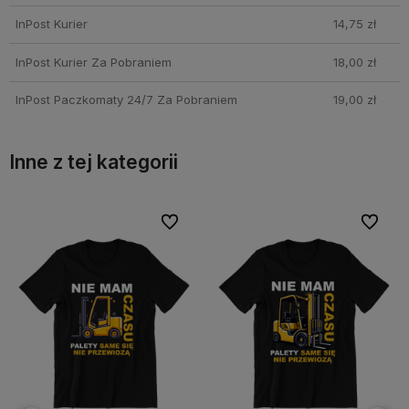
InPost Kurier
14,75 zł
InPost Kurier Za Pobraniem
18,00 zł
InPost Paczkomaty 24/7 Za Pobraniem
19,00 zł
Inne z tej kategorii
bionych
bionych
Do ulubionych
Do ulubionych
Do ulubi
Do ulubi