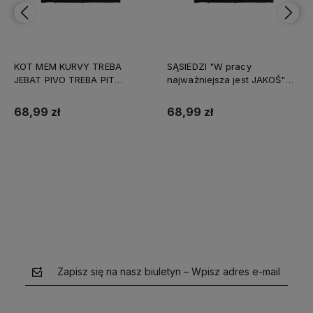
KOT MEM KURVY TREBA
SĄSIEDZI "W pracy
JEBAT PIVO TREBA PIT
najważniejsza jest JAKOŚ"
śmieszna KOSZULKA rebus
śmieszna KOSZULKA na
na PREZENT URODZINY
PREZENT URODZINY ŚWIĘTA
68,99 zł
68,99 zł
ŚWIĘTA
Do koszyka
Do koszyka
Zapisz się na nasz biuletyn – Wpisz adres e-mail