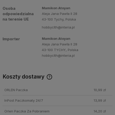
Osoba
Mamikon Atoyan
odpowiedzialna
Aleja Jana Pawła II 28
na terenie UE
43-100 Tychy, Polska
hobbyclth@interia.pl
Importer
Mamikon Atoyan
Aleja Jana Pawła II 28
43-100 TYCHY, Polska
hobbyclth@interia.pl
Koszty dostawy
Cena nie zawiera ewentualnych kosztów płatności
ORLEN Paczka
10,99 zł
InPost Paczkomaty 24/7
13,99 zł
Orlen Paczka Za Pobraniem
14,20 zł