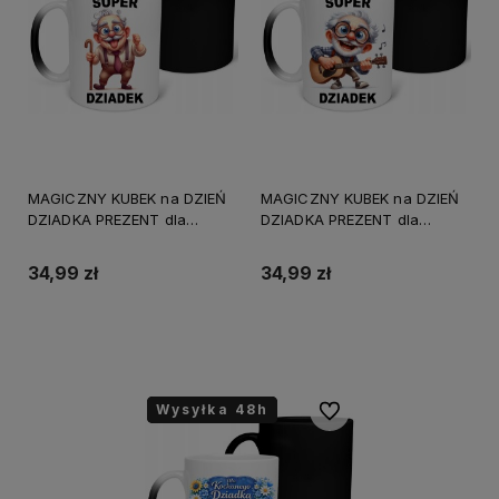
MAGICZNY KUBEK na DZIEŃ
MAGICZNY KUBEK na DZIEŃ
DZIADKA PREZENT dla
DZIADKA PREZENT dla
EMERYTA UPOMINEK
EMERYTA UPOMINEK
URODZINY
URODZINY
34,99 zł
34,99 zł
Do koszyka
Do koszyka
Wysyłka 48h
Wysyłka 48h
Wysyłka 48h
Do ulubionych