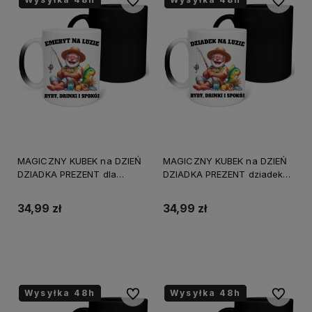
Do ulubionych
Do ulubi
MAGICZNY KUBEK na DZIEŃ
MAGICZNY KUBEK na DZIEŃ
DZIADKA PREZENT dla
DZIADKA PREZENT dziadek
EMERYTA UPOMINEK
na LUZIE UPOMINEK
URODZINY
URODZINY
34,99 zł
34,99 zł
Do koszyka
Do koszyka
Wysyłka 48h
Wysyłka 48h
Wysyłka 48h
Wysyłka 48h
Wysyłka 48h
Wysyłka 48h
Do ulubionych
Do ulubi