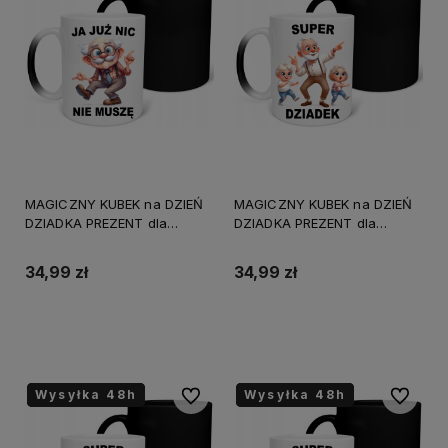
MAGICZNY KUBEK na DZIEŃ
MAGICZNY KUBEK na DZIEŃ
DZIADKA PREZENT dla
DZIADKA PREZENT dla
EMERYTA UPOMINEK
EMERYTA UPOMINEK
URODZINY
URODZINY
34,99 zł
34,99 zł
Do koszyka
Do koszyka
Wysyłka 48h
Wysyłka 48h
Wysyłka 48h
Wysyłka 48h
Wysyłka 48h
Wysyłka 48h
Do ulubionych
Do ulubi