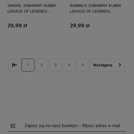
SINGIEL ZABAWNY KUBEK
RAMMUS ZABAWNY KUBEK
LEAGUE OF LEGENDS
LEAGUE OF LEGENDS
PREZENT URODZINY 330ml +
PREZENT URODZINY 330ml +
OPAKOWANIE
OPAKOWANIE
29,99 zł
29,99 zł
Do koszyka
Do koszyka
1
2
3
4
5
Zapisz się na nasz biuletyn – Wpisz adres e-mail