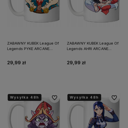
ZABAWNY KUBEK League Of
ZABAWNY KUBEK League Of
Legends PYKE ARCANE
Legends AHRI ARCANE
PREZENT URODZINY
PREZENT URODZINY
+OPAKOWANIE
+OPAKOWANIE
29,99 zł
29,99 zł
Do koszyka
Do koszyka
Wysyłka 48h
Wysyłka 48h
Wysyłka 48h
Wysyłka 48h
Wysyłka 48h
Wysyłka 48h
Do ulubionych
Do ulubi