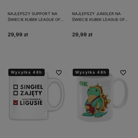
NAJLEPSZY SUPPORT NA
NAJLEPSZY JUNGLER NA
ŚWIECIE KUBEK LEAGUE OF
ŚWIECIE KUBEK LEAGUE OF
LEGENDS 330ml +
LEGENDS 330ml +
OPAKOWANIE
OPAKOWANIE
29,99 zł
29,99 zł
Do koszyka
Do koszyka
Wysyłka 48h
Wysyłka 48h
Wysyłka 48h
Wysyłka 48h
Do ulubionych
Do ulubi