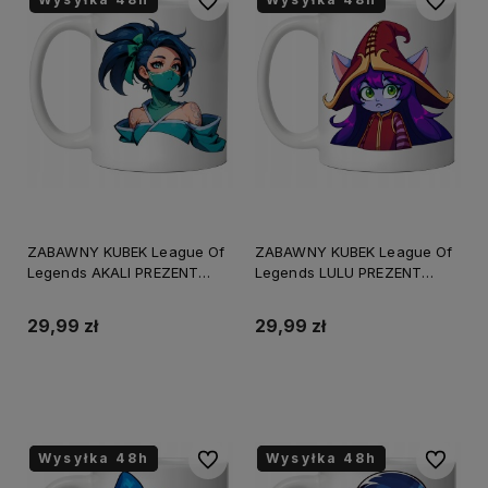
Do ulubionych
Do ulubi
ZABAWNY KUBEK League Of
ZABAWNY KUBEK League Of
Legends AKALI PREZENT
Legends LULU PREZENT
URODZINY ŚWIĘTA +
URODZINY ŚWIĘTA +
OPAKOWANIE
OPAKOWANIE
29,99 zł
29,99 zł
Do koszyka
Do koszyka
Wysyłka 48h
Wysyłka 48h
Wysyłka 48h
Wysyłka 48h
Do ulubionych
Do ulubi