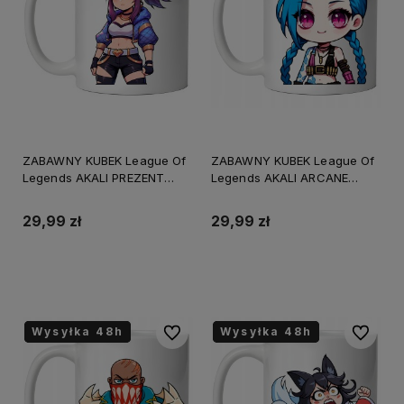
ZABAWNY KUBEK League Of
ZABAWNY KUBEK League Of
Legends AKALI PREZENT
Legends AKALI ARCANE
URODZINY ŚWIĘTA
PREZENT URODZINY
+OPAKOWANIE
+OPAKOWANIE
29,99 zł
29,99 zł
Do koszyka
Do koszyka
Wysyłka 48h
Wysyłka 48h
Wysyłka 48h
Wysyłka 48h
Wysyłka 48h
Wysyłka 48h
Do ulubionych
Do ulubi