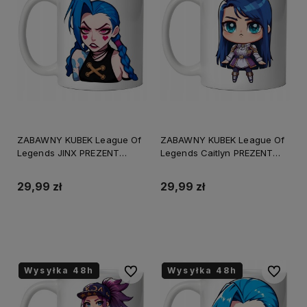
ZABAWNY KUBEK League Of
ZABAWNY KUBEK League Of
Legends JINX PREZENT
Legends Caitlyn PREZENT
URODZINY ŚWIĘTA +
URODZINY ŚWIĘTA
OPAKOWANIE
+OPAKOWANIE
29,99 zł
29,99 zł
Do koszyka
Do koszyka
Wysyłka 48h
Wysyłka 48h
Wysyłka 48h
Wysyłka 48h
Do ulubionych
Do ulubi