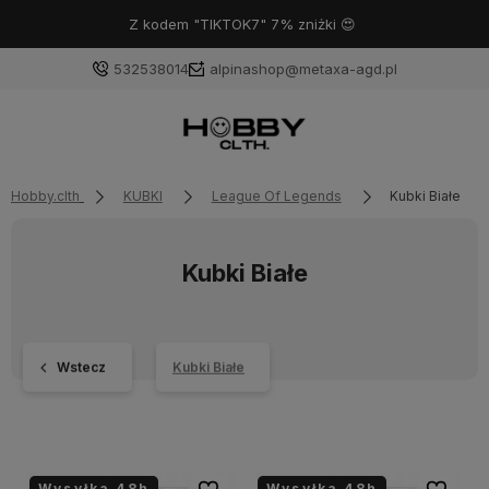
Z kodem "TIKTOK7" 7% zniżki 😍
532538014
alpinashop@metaxa-agd.pl
Hobby.clth
KUBKI
League Of Legends
Kubki Białe
Kubki Białe
Wstecz
Kubki Białe
Wysyłka 48h
Wysyłka 48h