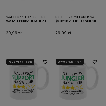
NAJLEPSZY TOPLANER NA
NAJLEPSZY MIDLANER NA
ŚWIECIE KUBEK LEAGUE OF
ŚWIECIE KUBEK LEAGUE OF
LEGENDS 330ml +
LEGENDS 330ml +
OPAKOWANIE
OPAKOWANIE
29,99 zł
29,99 zł
Do koszyka
Do koszyka
Wysyłka 48h
Wysyłka 48h
Wysyłka 48h
Wysyłka 48h
Wysyłka 48h
Wysyłka 48h
Do ulubionych
Do ulubi