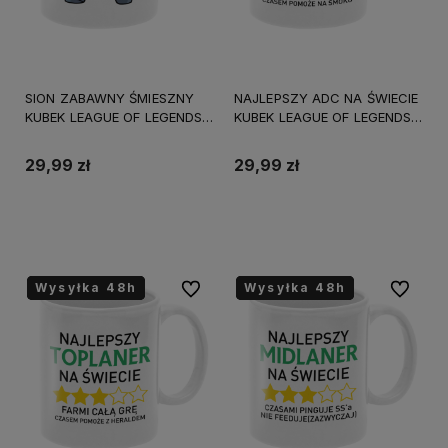
SION ZABAWNY ŚMIESZNY
NAJLEPSZY ADC NA ŚWIECIE
KUBEK LEAGUE OF LEGENDS
KUBEK LEAGUE OF LEGENDS
URODZINY 330ml +
330ml + OPAKOWANIE
OPAKOWANIE
29,99 zł
29,99 zł
Do koszyka
Do koszyka
Wysyłka 48h
Wysyłka 48h
Wysyłka 48h
Wysyłka 48h
Wysyłka 48h
Wysyłka 48h
Do ulubionych
Do ulubi