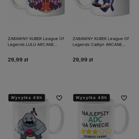
ZABAWNY KUBEK League Of
ZABAWNY KUBEK League Of
Legends LULU ARCANE
Legends Caitlyn ARCANE
PREZENT URODZINY
PREZENT URODZINY
+OPAKOWANIE
+OPAKOWANIE
29,99 zł
29,99 zł
Do koszyka
Do koszyka
Wysyłka 48h
Wysyłka 48h
Wysyłka 48h
Wysyłka 48h
Wysyłka 48h
Wysyłka 48h
Do ulubionych
Do ulubi